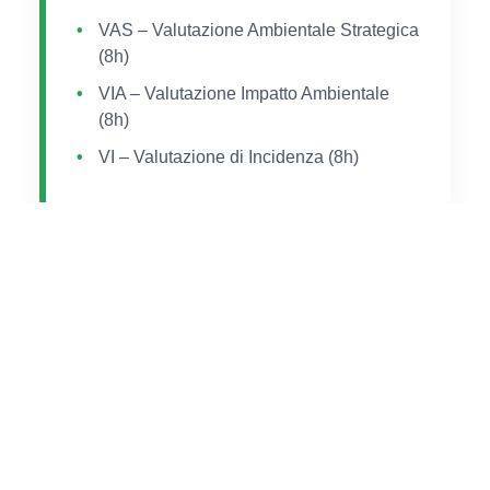
VAS – Valutazione Ambientale Strategica
(8h)
VIA – Valutazione Impatto Ambientale
(8h)
VI – Valutazione di Incidenza (8h)
CLIMA & RESILIENZA
18 Ore
Misure contro il dissesto idrogeologico e
adattamento climatico (8h)
Il principio DNSH (7h)
Climate Proofing delle infrastrutture (4h)