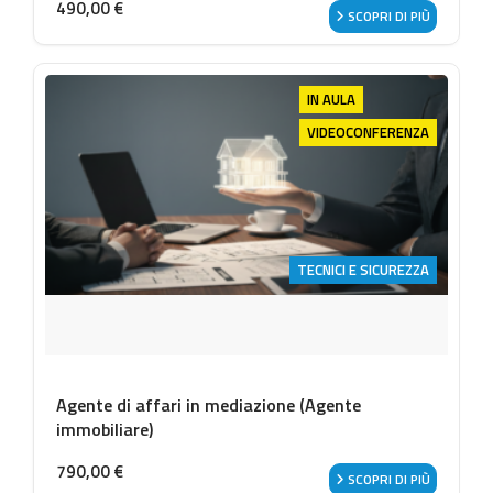
490,00
€
SCOPRI DI PIÙ
IN AULA
VIDEOCONFERENZA
TECNICI E SICUREZZA
Agente di affari in mediazione (Agente
immobiliare)
790,00
€
SCOPRI DI PIÙ