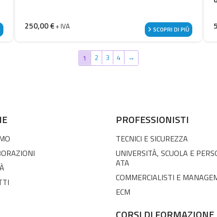
250,00
€
+ IVA
Ù
SCOPRI DI PIÙ
2
3
4
→
1
NE
PROFESSIONISTI
AMO
TECNICI E SICUREZZA
BORAZIONI
UNIVERSITÀ, SCUOLA E PER
ATA
À
COMMERCIALISTI E MANAGE
TTI
ECM
CORSI DI FORMAZIONE