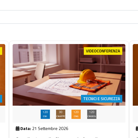
VIDEOCONFERENZA
TECNICI E SICUREZZA
120
30
120
120
CNI
CNAPPC
CNG
CNGEOL
Data:
21 Settembre 2026