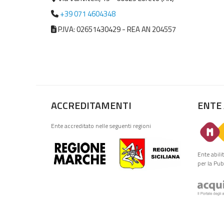
+39 071 4604348
P.IVA: 02651430429 - REA AN 204557
ACCREDITAMENTI
ENTE
Ente accreditato nelle seguenti regioni
Ente abili
per la Pu