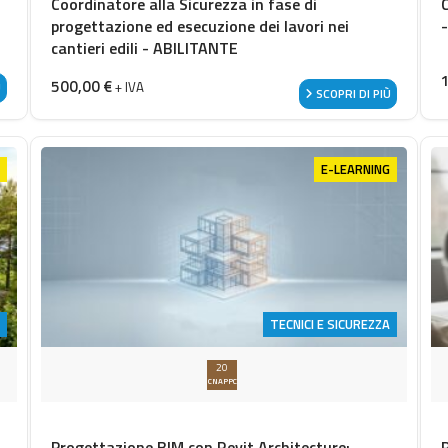
Coordinatore alla Sicurezza in fase di
progettazione ed esecuzione dei lavori nei
cantieri edili - ABILITANTE
500,00
€
+ IVA
Ù
SCOPRI DI PIÙ
E-LEARNING
TECNICI E SICUREZZA
20
CNAPPC
Progettazione BIM con Revit Architecture: