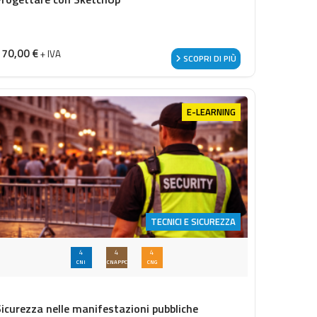
170,00
€
+ IVA
SCOPRI DI PIÙ
E-LEARNING
TECNICI E SICUREZZA
4
4
4
CNI
CNAPPC
CNG
Sicurezza nelle manifestazioni pubbliche