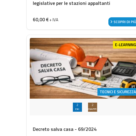
legislative per le stazioni appaltanti
60,00
€
+ IVA
SCOPRI DI PI
E-LEARNING
TECNICI E SICUREZZA
2
2
CNI
CNAPPC
Decreto salva casa - 69/2024