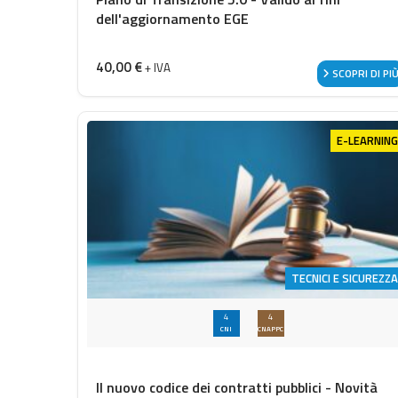
dell'aggiornamento EGE
40,00
€
+ IVA
SCOPRI DI PI
E-LEARNING
TECNICI E SICUREZZA
4
4
CNI
CNAPPC
Il nuovo codice dei contratti pubblici - Novità