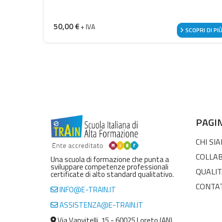
50,00
€
+ IVA
SCOPRI DI PI
PAGI
CHI SI
COLLA
Una scuola di formazione che punta a
sviluppare competenze professionali
QUALIT
certificate di alto standard qualitativo.
CONTA
INFO@E-TRAIN.IT
ASSISTENZA@E-TRAIN.IT
Via Vanvitelli, 15 - 60025 Loreto (AN)