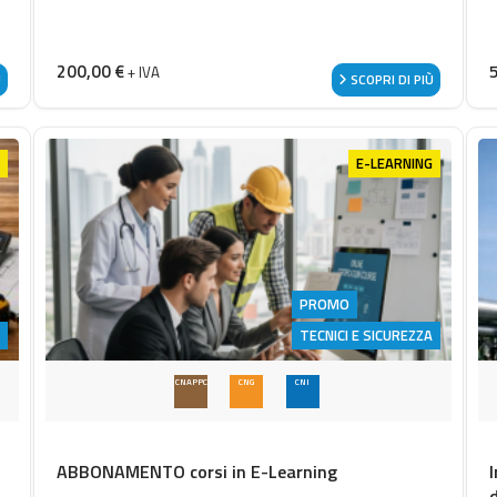
200,00
€
+ IVA
Ù
SCOPRI DI PIÙ
E-LEARNING
PROMO
TECNICI E SICUREZZA
CNAPPC
CNG
CNI
ABBONAMENTO corsi in E-Learning