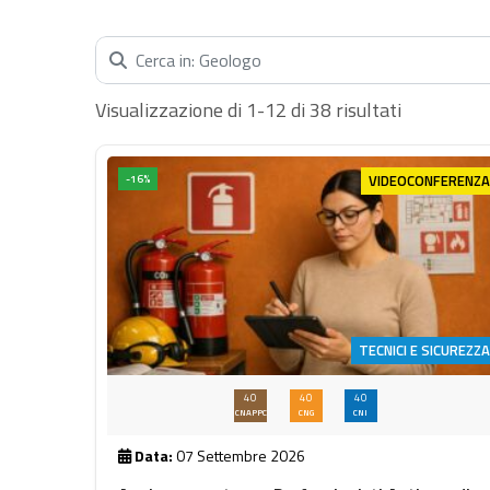
Cerca nella categoria...
Visualizzazione di 1-12 di 38 risultati
VIDEOCONFERENZA
-16%
TECNICI E SICUREZZA
40
40
40
CNAPPC
CNG
CNI
Data:
07 Settembre 2026