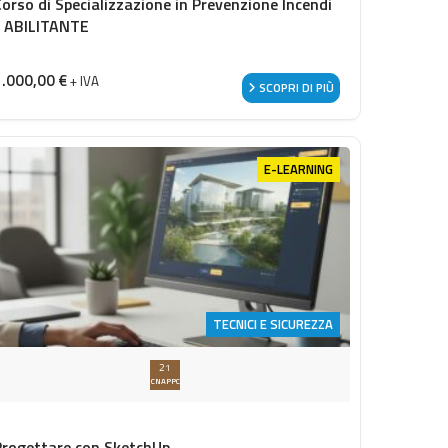
Corso di Specializzazione in Prevenzione Incendi
- ABILITANTE
1.000,00
€
+ IVA
SCOPRI DI PIÙ
E-LEARNING
TECNICI E SICUREZZA
21
CNAPPC
Progettare con SketchUp