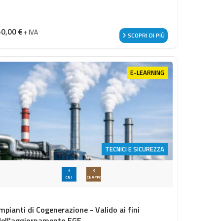
50,00
€
+ IVA
SCOPRI DI PIÙ
E-LEARNING
TECNICI E SICUREZZA
3
3
CNI
CNAPPC
Impianti di Cogenerazione - Valido ai fini
dell'aggiornamento EGE