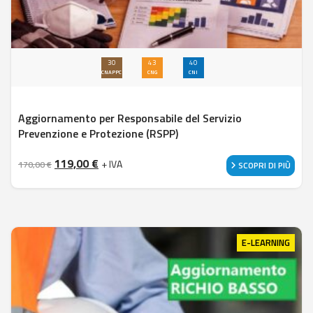
30
43
40
CNAPPC
CNG
CNI
Aggiornamento per Responsabile del Servizio
Prevenzione e Protezione (RSPP)
Il prezzo originale era: 170,00 €.
Il prezzo attuale è: 119,00 €.
119,00
€
+ IVA
170,00
€
SCOPRI DI PIÙ
E-LEARNING