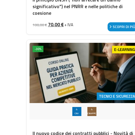
significativo") nel PNRR e nelle politiche di
coesione
Il prezzo originale era: 100,00 €.
Il prezzo attuale è: 70,00 €.
70,00
€
+ IVA
100,00
€
SCOPRI DI PI
E-LEARNING
-30%
TECNICI E SICUREZZA
4
4
CNI
CNAPPC
Il nuovo codice dei contratti pubblici - Novità di