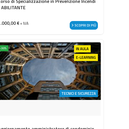
Corso di Specializzazione in Prevenzione Incendi
- ABILITANTE
1.000,00
€
+ IVA
SCOPRI DI PIÙ
IN AULA
-30%
E-LEARNING
TECNICI E SICUREZZA
Aggiornamento amministratore di condominio