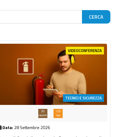
VIDEOCONFERENZA
TECNICI E SICUREZZA
30
120
CNAPPC
CNG
Data:
28 Settembre 2026