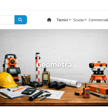
Tecnici
Scuola
Commerciali
Geometra
Home
Tecnici e Sicurezza
Geometra