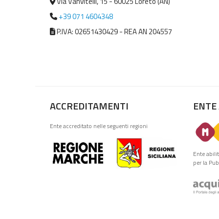
Via Vanvitelli, 15 - 60025 Loreto (AN)
+39 071 4604348
P.IVA: 02651430429 - REA AN 204557
ACCREDITAMENTI
ENTE
Ente accreditato nelle seguenti regioni
Ente abili
per la Pu