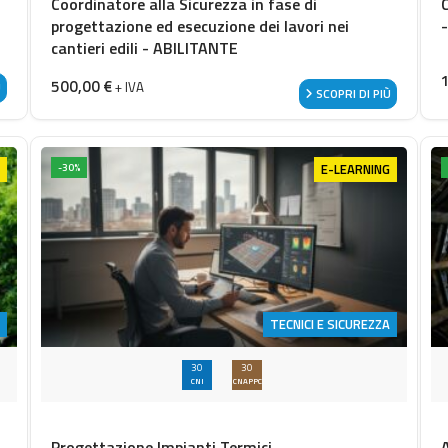
Coordinatore alla Sicurezza in fase di
progettazione ed esecuzione dei lavori nei
cantieri edili - ABILITANTE
500,00
€
+ IVA
Ù
SCOPRI DI PIÙ
E-LEARNING
-30%
TECNICI E SICUREZZA
30
30
CNI
CNAPPC
Progettazione Impianti Termici