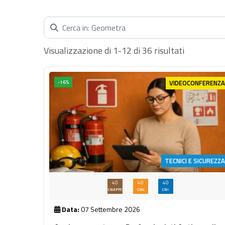
Cerca nella categoria...
Visualizzazione di 1-12 di 36 risultati
VIDEOCONFERENZA
-16%
TECNICI E SICUREZZA
40
40
40
CNAPPC
CNG
CNI
Data:
07 Settembre 2026