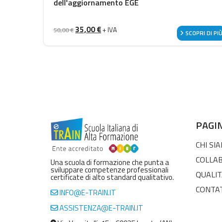
dell'aggiornamento EGE
Il prezzo originale era: 50,00 €.
Il prezzo attuale è: 35,00 €.
35,00
€
+ IVA
50,00
€
SCOPRI DI PI
PAGI
CHI SI
COLLA
Una scuola di formazione che punta a
sviluppare competenze professionali
QUALIT
certificate di alto standard qualitativo.
CONTA
INFO@E-TRAIN.IT
ASSISTENZA@E-TRAIN.IT