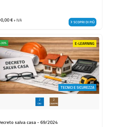
90,00
€
+ IVA
SCOPRI DI PIÙ
E-LEARNING
-30%
TECNICI E SICUREZZA
2
2
CNI
CNAPPC
Decreto salva casa - 69/2024