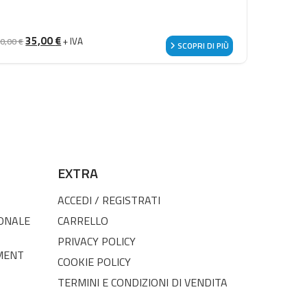
Il prezzo originale era: 50,00 €.
Il prezzo attuale è: 35,00 €.
35,00
€
+ IVA
50,00
€
SCOPRI DI PIÙ
EXTRA
ACCEDI / REGISTRATI
SONALE
CARRELLO
PRIVACY POLICY
MENT
COOKIE POLICY
TERMINI E CONDIZIONI DI VENDITA