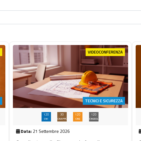
VIDEOCONFERENZA
TECNICI E SICUREZZA
120
30
120
120
CNI
CNAPPC
CNG
CNGEOL
Data:
21 Settembre 2026