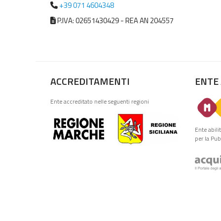
+39 071 4604348
P.IVA: 02651430429 - REA AN 204557
ACCREDITAMENTI
ENTE
Ente accreditato nelle seguenti regioni
Ente abili
per la Pu