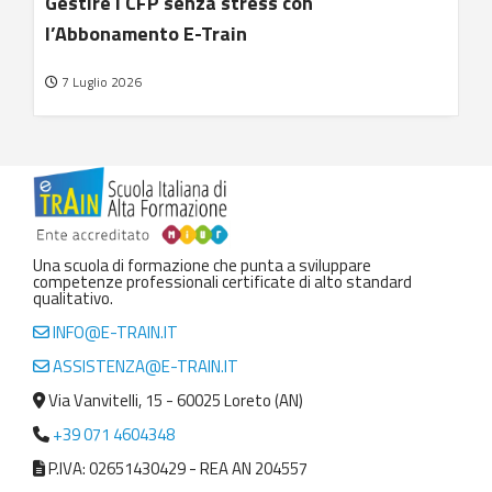
Gestire i CFP senza stress con
l’Abbonamento E-Train
7 Luglio 2026
Una scuola di formazione che punta a sviluppare
competenze professionali certificate di alto standard
qualitativo.
INFO@E-TRAIN.IT
ASSISTENZA@E-TRAIN.IT
Via Vanvitelli, 15 - 60025 Loreto (AN)
+39 071 4604348
P.IVA: 02651430429 - REA AN 204557