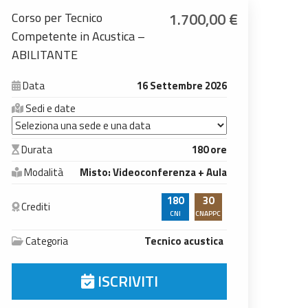
1.700,00
€
Corso per Tecnico
Competente in Acustica –
ABILITANTE
Data
16 Settembre 2026
Sedi e date
Durata
180 ore
Modalità
Misto: Videoconferenza + Aula
180
30
Crediti
CNI
CNAPPC
Categoria
Tecnico acustica
ISCRIVITI