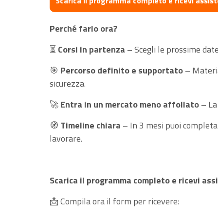
Scarica il programma completo e ricevi assis
Perché farlo ora?
⏳
Corsi in partenza
– Scegli le prossime date
🎯
Percorso definito e supportato
– Materia
sicurezza.
🚀
Entra in un mercato meno affollato
– La 
🧭
Timeline chiara
– In 3 mesi puoi completar
lavorare.
Scarica il programma completo e ricevi as
📩 Compila ora il form per ricevere: