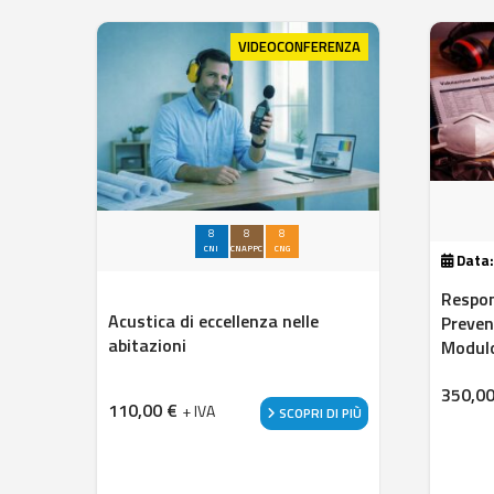
VIDEOCONFERENZA
8
8
8
CNI
CNAPPC
CNG
Data
Respon
Acustica di eccellenza nelle
Preven
abitazioni
Modul
350,0
110,00
€
+ IVA
SCOPRI DI PIÙ