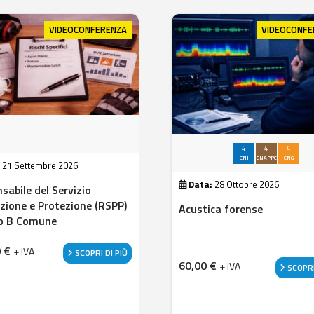
VIDEOCONFERENZA
VIDEOCONFE
4
4
4
CNI
CNAPPC
CNG
:
21 Settembre 2026
Data:
28 Ottobre 2026
sabile del Servizio
zione e Protezione (RSPP)
Acustica forense
o B Comune
0
€
+ IVA
SCOPRI DI PIÙ
60,00
€
+ IVA
SCOPRI