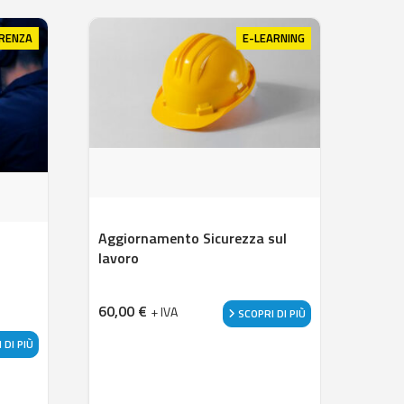
RENZA
E-LEARNING
Aggiornamento Sicurezza sul
lavoro
60,00
€
+ IVA
SCOPRI DI PIÙ
 DI PIÙ