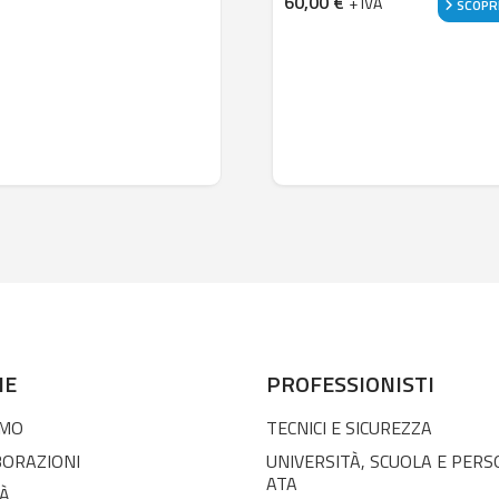
60,00
€
+ IVA
SCOPRI
NE
PROFESSIONISTI
AMO
TECNICI E SICUREZZA
BORAZIONI
UNIVERSITÀ, SCUOLA E PER
ATA
À