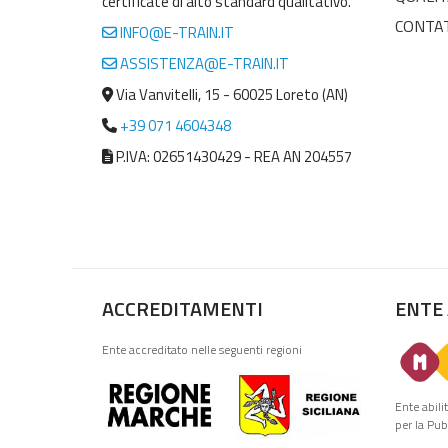
certificate di alto standard qualitativo.
CONTA
INFO@E-TRAIN.IT
ASSISTENZA@E-TRAIN.IT
Via Vanvitelli, 15 - 60025 Loreto (AN)
+39 071 4604348
P.IVA: 02651430429 - REA AN 204557
ACCREDITAMENTI
ENTE
Ente accreditato nelle seguenti regioni
Ente abili
per la Pu