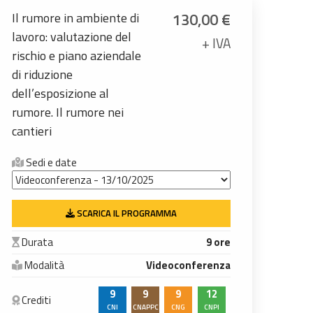
130,00
€
Il rumore in ambiente di
lavoro: valutazione del
+ IVA
rischio e piano aziendale
di riduzione
dell’esposizione al
rumore. Il rumore nei
cantieri
Sedi e date
SCARICA IL PROGRAMMA
Durata
9 ore
Modalità
Videoconferenza
9
9
9
12
Crediti
CNI
CNAPPC
CNG
CNPI