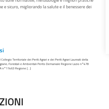
ato sulle normative, metodologie e migliori pratiche
e sicuro, migliorando la salute e il benessere dei
si
ollegio Territoriale dei Periti Agrari e dei Periti Agrari Laureati della
grarie, Forestali e Ambientali Perito Demaniale Regione Lazio n°478
CA n°11463 Regione […]
ZIONI