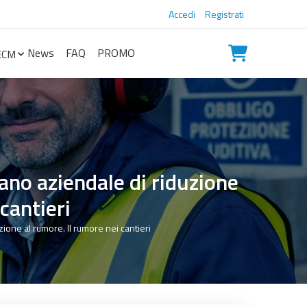
Accedi
Registrati
News
FAQ
PROMO
ECM
iano aziendale di riduzione
cantieri
zione al rumore. Il rumore nei cantieri