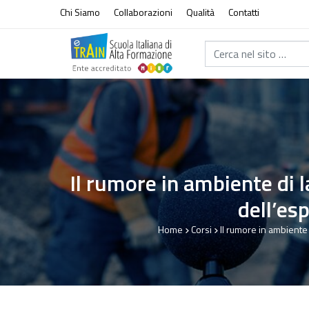
Vai al contenuto
Chi Siamo
Collaborazioni
Qualità
Contatti
Cerca nel sito...
Il rumore in ambiente di l
dell’es
Home
Corsi
Il rumore in ambiente 