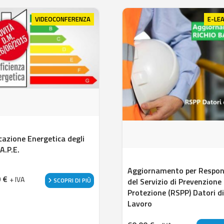
VIDEOCONFERENZA
E-LE
icazione Energetica degli
 A.P.E.
Aggiornamento per Respon
0
€
+ IVA
SCOPRI DI PIÙ
del Servizio di Prevenzione 
Protezione (RSPP) Datori di
Lavoro