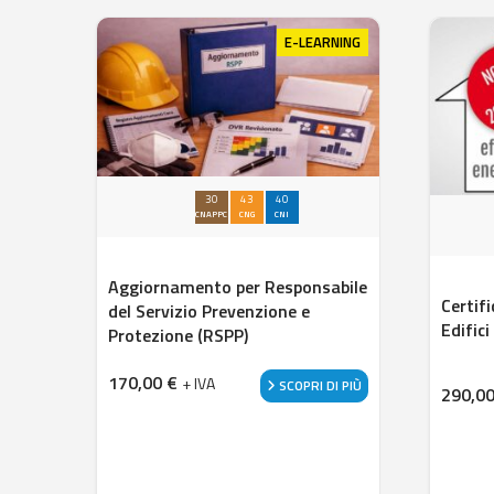
E-LEARNING
30
43
40
CNAPPC
CNG
CNI
Aggiornamento per Responsabile
Certif
del Servizio Prevenzione e
Edifici
Protezione (RSPP)
170,00
€
+ IVA
SCOPRI DI PIÙ
290,0