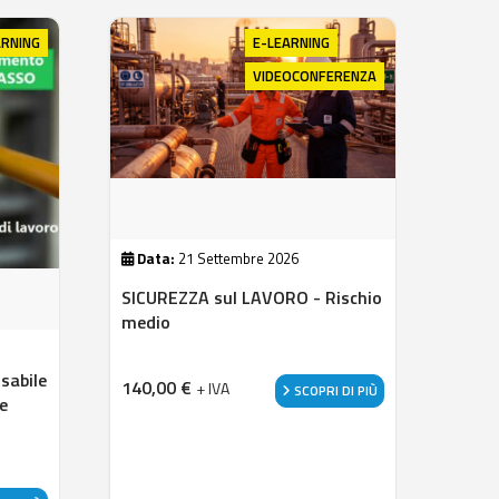
ARNING
E-LEARNING
VIDEOCONFERENZA
Data:
21 Settembre 2026
SICUREZZA sul LAVORO - Rischio
medio
sabile
140,00
€
+ IVA
SCOPRI DI PIÙ
e