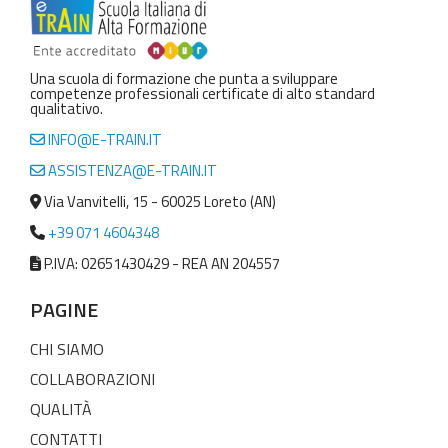
Una scuola di formazione che punta a sviluppare
competenze professionali certificate di alto standard
qualitativo.
INFO@E-TRAIN.IT
ASSISTENZA@E-TRAIN.IT
Via Vanvitelli, 15 - 60025 Loreto (AN)
+39 071 4604348
P.IVA: 02651430429 - REA AN 204557
PAGINE
CHI SIAMO
COLLABORAZIONI
QUALITÀ
CONTATTI