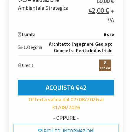
60,00
€
Ambientale Strategica
Il prezzo origina
Il prezz
42,00
€
+
IVA
Durata
8 ore
Architetto
Ingegnere
Geologo
Categoria
Geometra
Perito Industriale
8
Crediti
CNAPPC
VAS - Valutazione Ambientale Strategica quant
ACQUISTA €42
Offerta valida dal 07/08/2026 al
31/08/2026
- OPPURE -
RICHIEDI INFORMAZIONI