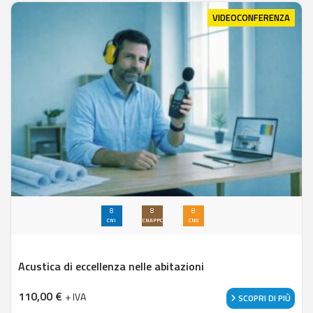
VIDEOCONFERENZA
8
8
8
CNI
CNAPPC
CNG
Acustica di eccellenza nelle abitazioni
110,00
€
+ IVA
SCOPRI DI PIÙ