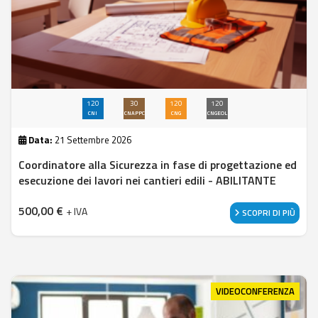
120
30
120
120
CNI
CNAPPC
CNG
CNGEOL
Data:
21 Settembre 2026
Coordinatore alla Sicurezza in fase di progettazione ed
esecuzione dei lavori nei cantieri edili - ABILITANTE
500,00
€
+ IVA
SCOPRI DI PIÙ
VIDEOCONFERENZA