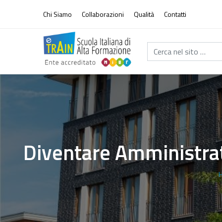
Vai al contenuto
Chi Siamo
Collaborazioni
Qualità
Contatti
Cerca nel sito...
Diventare Amministrato