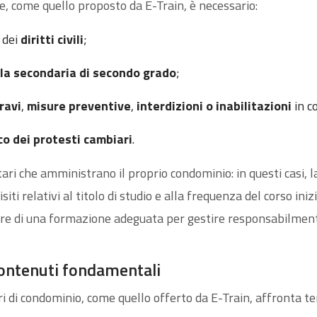
te, come quello proposto da E-Train, è necessario:
 dei
diritti civili
;
la secondaria di secondo grado
;
ravi
,
misure preventive
,
interdizioni o inabilitazioni
in c
co dei protesti cambiari
.
tari che amministrano il proprio condominio: in questi casi,
ti relativi al titolo di studio e alla frequenza del corso inizi
ore di una formazione adeguata per gestire responsabilmen
 contenuti fondamentali
 di condominio, come quello offerto da E-Train, affronta temi 