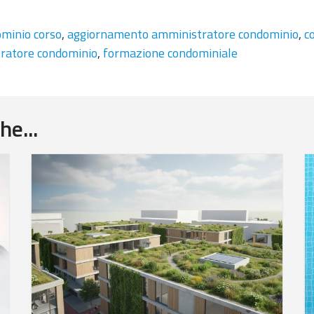
minio corso
,
aggiornamento amministratore condominio
,
c
tratore condominio
,
formazione condominiale
he...