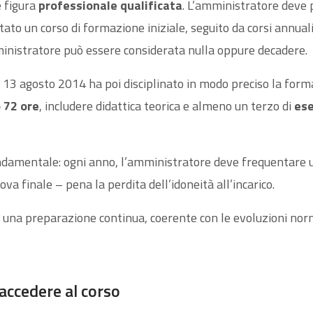
e figura
professionale qualificata
. L’amministratore deve p
ato un corso di formazione iniziale, seguito da corsi annual
nistratore può essere considerata nulla oppure decadere⁤.
 13 agosto 2014 ha poi disciplinato in modo preciso la formaz
 72 ore
, includere didattica teorica e almeno un terzo di
ese
amentale: ogni anno, l’amministratore deve frequentare u
a finale – pena la perdita dell’idoneità all’incarico.
e una preparazione continua, coerente con le evoluzioni nor
 accedere al corso