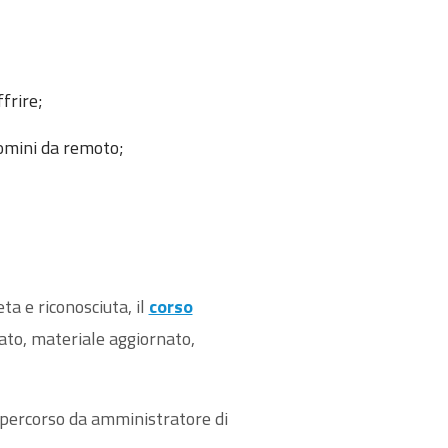
frire;
domini da remoto;
a e riconosciuta, il
corso
ato, materiale aggiornato,
l percorso da amministratore di