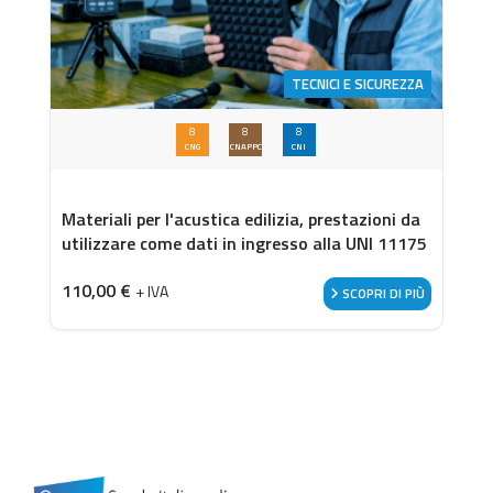
TECNICI E SICUREZZA
8
8
8
CNG
CNAPPC
CNI
Materiali per l'acustica edilizia, prestazioni da
utilizzare come dati in ingresso alla UNI 11175
110,00
€
+ IVA
SCOPRI DI PIÙ