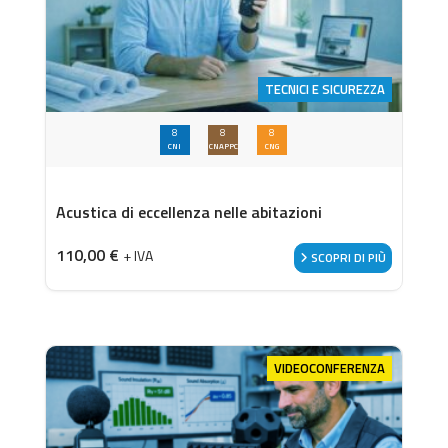
TECNICI E SICUREZZA
8
8
8
CNI
CNAPPC
CNG
Acustica di eccellenza nelle abitazioni
110,00
€
+ IVA
SCOPRI DI PIÙ
VIDEOCONFERENZA