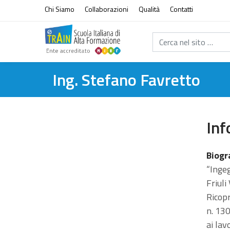
Vai al contenuto
Chi Siamo
Collaborazioni
Qualità
Contatti
Cerca nel sito...
Ing. Stefano Favretto
Inf
Biogr
“Ingeg
Friuli
Ricopr
n. 130
ai lav