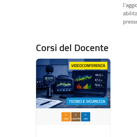
l’agg
abilit
presso
Corsi del Docente
VIDEOCONFERENZA
TECNICI E SICUREZZA
4
4
4
CNG
CNAPPC
CNI