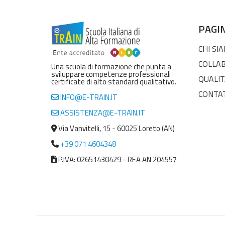
PAGI
CHI SI
COLLA
Una scuola di formazione che punta a
sviluppare competenze professionali
QUALIT
certificate di alto standard qualitativo.
CONTA
INFO@E-TRAIN.IT
ASSISTENZA@E-TRAIN.IT
Via Vanvitelli, 15 - 60025 Loreto (AN)
+39 071 4604348
P.IVA: 02651430429 - REA AN 204557