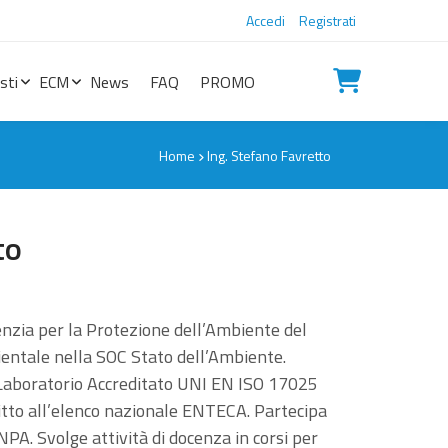
Accedi
Registrati
sti
ECM
News
FAQ
PROMO
Home
Ing. Stefano Favretto
to
genzia per la Protezione dell’Ambiente del
ientale nella SOC Stato dell’Ambiente.
l Laboratorio Accreditato UNI EN ISO 17025
ritto all’elenco nazionale ENTECA. Partecipa
SNPA. Svolge attività di docenza in corsi per