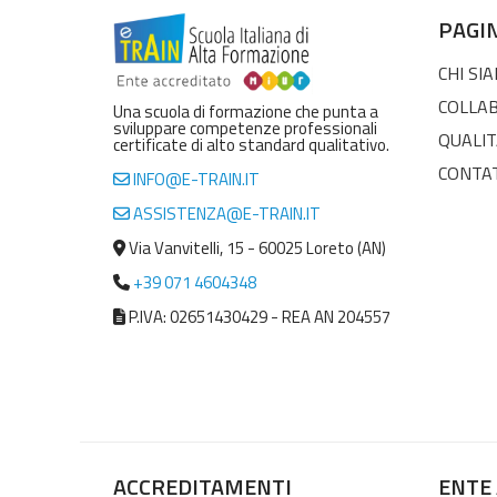
PAGI
CHI SI
COLLA
Una scuola di formazione che punta a
sviluppare competenze professionali
QUALIT
certificate di alto standard qualitativo.
CONTA
INFO@E-TRAIN.IT
ASSISTENZA@E-TRAIN.IT
Via Vanvitelli, 15 - 60025 Loreto (AN)
+39 071 4604348
P.IVA: 02651430429 - REA AN 204557
ACCREDITAMENTI
ENTE