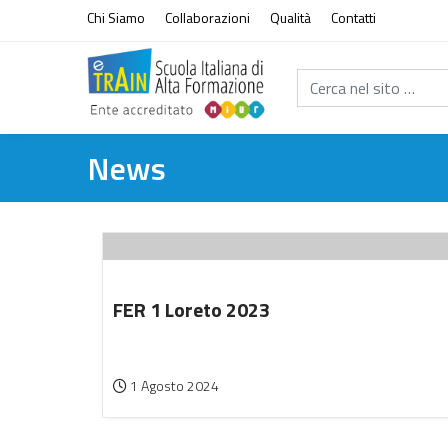
Vai al contenuto
Chi Siamo
Collaborazioni
Qualità
Contatti
Cerca nel sito...
News
FER 1 Loreto 2023
1 Agosto 2024