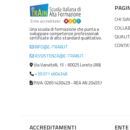
PAGI
CHI SI
COLLA
Una scuola di formazione che punta a
sviluppare competenze professionali
QUALIT
certificate di alto standard qualitativo.
CONTA
INFO@E-TRAIN.IT
ASSISTENZA@E-TRAIN.IT
Via Vanvitelli, 15 - 60025 Loreto (AN)
+39 071 4604348
P.IVA: 02651430429 - REA AN 204557
ACCREDITAMENTI
ENTE