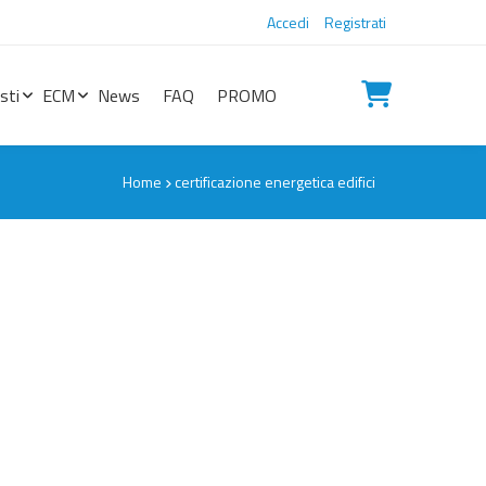
Accedi
Registrati
sti
ECM
News
FAQ
PROMO
Home
certificazione energetica edifici