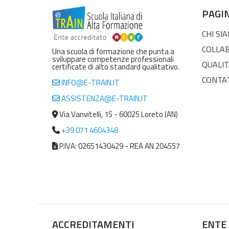
PAGI
CHI SI
COLLA
Una scuola di formazione che punta a
sviluppare competenze professionali
QUALIT
certificate di alto standard qualitativo.
CONTA
INFO@E-TRAIN.IT
ASSISTENZA@E-TRAIN.IT
Via Vanvitelli, 15 - 60025 Loreto (AN)
+39 071 4604348
P.IVA: 02651430429 - REA AN 204557
ACCREDITAMENTI
ENTE