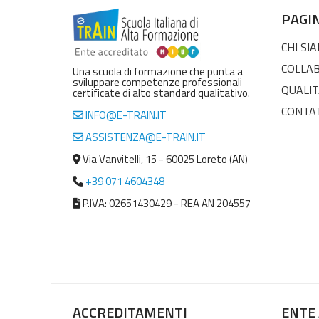
PAGI
CHI SI
COLLA
Una scuola di formazione che punta a
sviluppare competenze professionali
QUALIT
certificate di alto standard qualitativo.
CONTA
INFO@E-TRAIN.IT
ASSISTENZA@E-TRAIN.IT
Via Vanvitelli, 15 - 60025 Loreto (AN)
+39 071 4604348
P.IVA: 02651430429 - REA AN 204557
ACCREDITAMENTI
ENTE