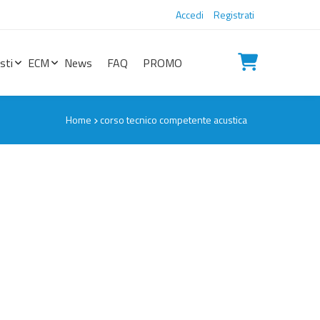
Accedi
Registrati
sti
ECM
News
FAQ
PROMO
Home
corso tecnico competente acustica