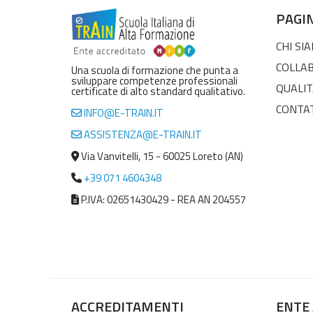
PAGI
CHI SI
COLLA
Una scuola di formazione che punta a
sviluppare competenze professionali
QUALIT
certificate di alto standard qualitativo.
CONTA
INFO@E-TRAIN.IT
ASSISTENZA@E-TRAIN.IT
Via Vanvitelli, 15 - 60025 Loreto (AN)
+39 071 4604348
P.IVA: 02651430429 - REA AN 204557
ACCREDITAMENTI
ENTE