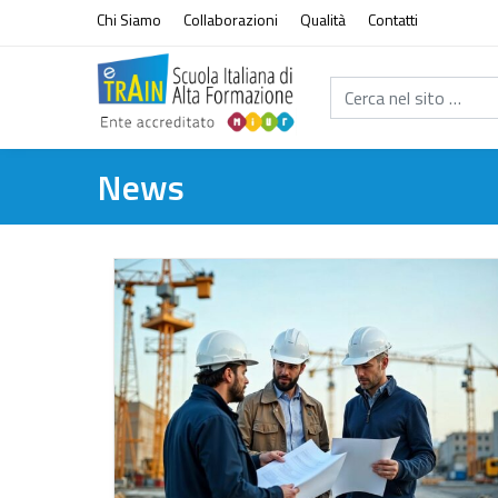
Vai al contenuto
Chi Siamo
Collaborazioni
Qualità
Contatti
Cerca nel sito...
News