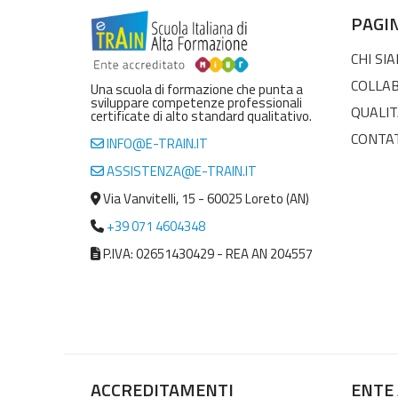
PAGI
CHI SI
COLLA
Una scuola di formazione che punta a
sviluppare competenze professionali
QUALIT
certificate di alto standard qualitativo.
CONTA
INFO@E-TRAIN.IT
ASSISTENZA@E-TRAIN.IT
Via Vanvitelli, 15 - 60025 Loreto (AN)
+39 071 4604348
P.IVA: 02651430429 - REA AN 204557
ACCREDITAMENTI
ENTE