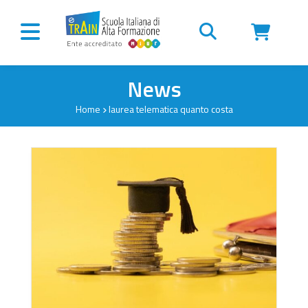
Vai al contenuto
News
Home
laurea telematica quanto costa