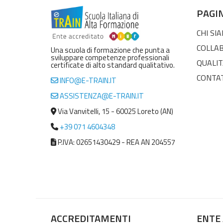
PAGI
CHI SI
COLLA
Una scuola di formazione che punta a
sviluppare competenze professionali
QUALIT
certificate di alto standard qualitativo.
CONTA
INFO@E-TRAIN.IT
ASSISTENZA@E-TRAIN.IT
Via Vanvitelli, 15 - 60025 Loreto (AN)
+39 071 4604348
P.IVA: 02651430429 - REA AN 204557
ACCREDITAMENTI
ENTE