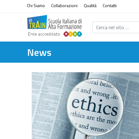
Vai al contenuto
Chi Siamo
Collaborazioni
Qualità
Contatti
Cerca nel sito...
News