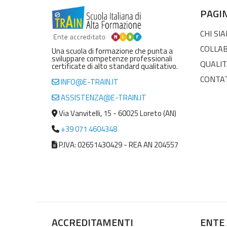
PAGI
CHI SI
COLLA
Una scuola di formazione che punta a
sviluppare competenze professionali
QUALIT
certificate di alto standard qualitativo.
CONTA
INFO@E-TRAIN.IT
ASSISTENZA@E-TRAIN.IT
Via Vanvitelli, 15 - 60025 Loreto (AN)
+39 071 4604348
P.IVA: 02651430429 - REA AN 204557
ACCREDITAMENTI
ENTE