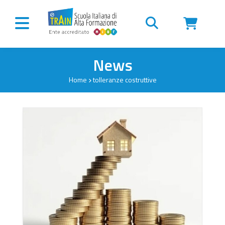
Vai al contenuto
News
Home
tolleranze costruttive