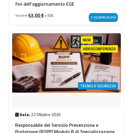
fini dell’aggiornamento EGE
Il prezzo originale era: 90,00 €.
Il prezzo attuale è: 63,00 €.
63,00
€
+ IVA
90,00
€
SCOPRI DI PIÙ
NEW
VIDEOCONFERENZA
TECNICI E SICUREZZA
Data:
22 Ottobre 2026
Responsabile del Servizio Prevenzione e
Protezione (RSPP) Modulo B di Specializzazione