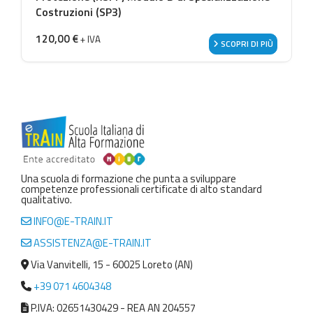
Costruzioni (SP3)
120,00
€
+ IVA
SCOPRI DI PIÙ
Una scuola di formazione che punta a sviluppare
competenze professionali certificate di alto standard
qualitativo.
INFO@E-TRAIN.IT
ASSISTENZA@E-TRAIN.IT
Via Vanvitelli, 15 - 60025 Loreto (AN)
+39 071 4604348
P.IVA: 02651430429 - REA AN 204557