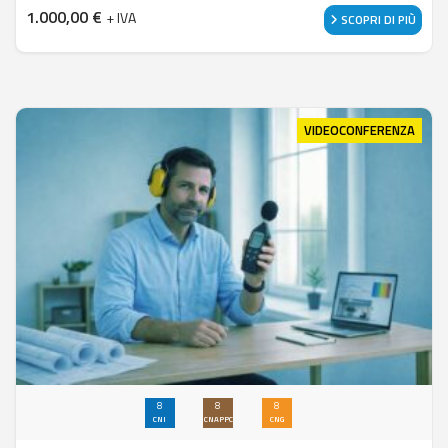
1.000,00
€
+ IVA
SCOPRI DI PIÙ
VIDEOCONFERENZA
8
8
8
CNI
CNAPPC
CNG