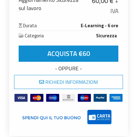
60,00
€
+
sul lavoro
IVA
Durata
E-Learning - 6 ore
Categoria
Sicurezza
Aggiornamento Sicurezza sul lavoro quantità
ACQUISTA €60
- OPPURE -
RICHIEDI INFORMAZIONI