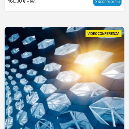
160,00
€
+ IVA
SCOPRI DI PIÙ
VIDEOCONFERENZA