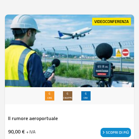
VIDEOCONFERENZA
6
6
6
CNG
CNAPPC
CNI
Il rumore aeroportuale
90,00
€
+ IVA
SCOPRI DI PIÙ