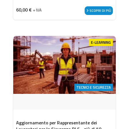
60,00
€
+ IVA
SCOPRI DI PIÙ
E-LEARNING
TECNICI E SICUREZZA
Aggiornamento per Rappresentante dei
Lavoratori per la Sicurezza RLS - più di 50