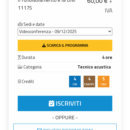
60,00
€
+
11175
IVA
Sedi e date
SCARICA IL PROGRAMMA
Durata
4 ore
Categoria
Tecnico acustica
4
4
5
Crediti
CNI
CNAPPC
CNG
ISCRIVITI
- OPPURE -