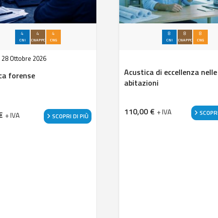
4
4
4
8
8
8
CNI
CNAPPC
CNG
CNI
CNAPPC
CNG
:
28 Ottobre 2026
Acustica di eccellenza nelle
ca forense
abitazioni
110,00
€
+ IVA
SCOPRI
€
+ IVA
SCOPRI DI PIÙ