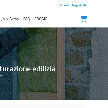
Accedi
Registrati
News
FAQ
PROMO
ECM
turazione edilizia
zia