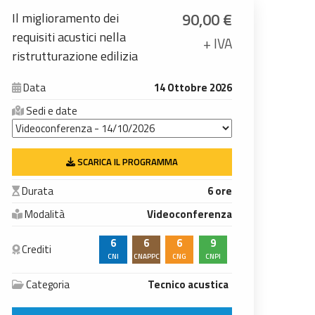
90,00
€
Il miglioramento dei
requisiti acustici nella
+ IVA
ristrutturazione edilizia
Data
14 Ottobre 2026
Sedi e date
SCARICA IL PROGRAMMA
Durata
6 ore
Modalità
Videoconferenza
6
6
6
9
Crediti
CNI
CNAPPC
CNG
CNPI
Categoria
Tecnico acustica