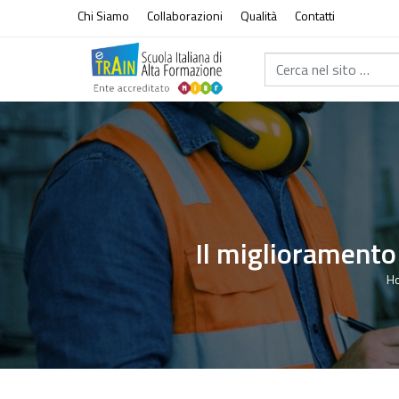
Vai al contenuto
Chi Siamo
Collaborazioni
Qualità
Contatti
Cerca nel sito...
Il miglioramento 
H