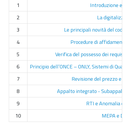
1
Introduzione e Pr
2
La digitalizzaz
3
Le principali novità del codice: 
4
Procedure di affidamento e 
5
Verifica del possesso dei requisiti 
6
Principio dell’ONCE – ONLY, Sistemi di Qualific
7
Revisione del prezzo e gara
8
Appalto integrato - Subappalto -
9
RTI e Anomalia dell
10
MEPA e DGU