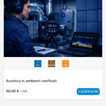
4
4
4
CNI
CNAPPC
CNG
Acustica in ambienti confinati
60,00
€
+ IVA
SCOPRI DI PIÙ