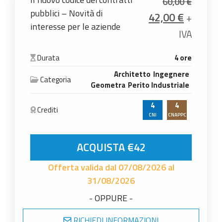
60,00
€
pubblici – Novità di
Il prezzo origina
Il prezz
42,00
€
+
interesse per le aziende
IVA
Durata
4 ore
Architetto
Ingegnere
Categoria
Geometra
Perito Industriale
4
4
Crediti
CNI
CNAPPC
Il nuovo codice dei contratti pubblici - Novità d
ACQUISTA €42
Offerta valida dal 07/08/2026 al
31/08/2026
- OPPURE -
RICHIEDI INFORMAZIONI