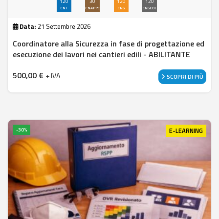
120
30
120
120
CNI
CNAPPC
CNG
CNGEOL
Data:
21 Settembre 2026
Coordinatore alla Sicurezza in fase di progettazione ed
esecuzione dei lavori nei cantieri edili - ABILITANTE
500,00
€
+ IVA
SCOPRI DI PIÙ
E-LEARNING
-30%