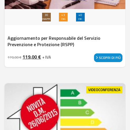
30
43
40
CNAPPC
CNG
CNI
Aggiornamento per Responsabile del Servizio
Prevenzione e Protezione (RSPP)
Il prezzo originale era: 170,00 €.
Il prezzo attuale è: 119,00 €.
119,00
€
+ IVA
170,00
€
SCOPRI DI PIÙ
VIDEOCONFERENZA