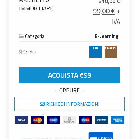
310,00
€
IMMOBILIARE
Il prezzo origin
Il prezz
99,00
€
+
IVA
Categoria
E-Learning
CNI
CNAPPC
Crediti
PACCHETTO IMMOBILIARE quantità
ACQUISTA €99
- OPPURE -
RICHIEDI INFORMAZIONI