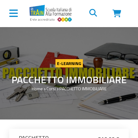
Vai al contenuto
E-LEARNING
PACCHETTO IMMOBILIARE
Home
Corsi
PACCHETTO IMMOBILIARE
PACCHETTO