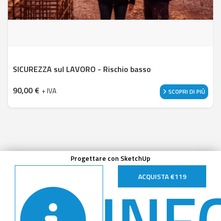
SICUREZZA sul LAVORO - Rischio basso
90,00
€
+ IVA
SCOPRI DI PIÙ
Progettare con SketchUp
INF
ACQUISTA €119