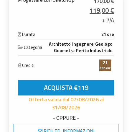
170,00
€
Il prezzo origin
Il pre
119,00
€
+ IVA
Durata
21 ore
Architetto
Ingegnere
Geologo
Categoria
Geometra
Perito Industriale
21
Crediti
CNAPPC
Progettare con SketchUp quantità
ACQUISTA €119
Offerta valida dal 07/08/2026 al
31/08/2026
- OPPURE -
RICHIEDI INFORMAZIONI