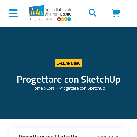
Vai al contenuto
E-LEARNING
Progettare con SketchUp
Home
Corsi
Progettare con SketchUp
Progettare con SketchUp