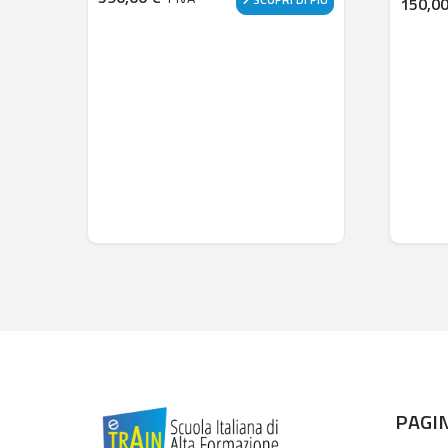
150,0
PAGI