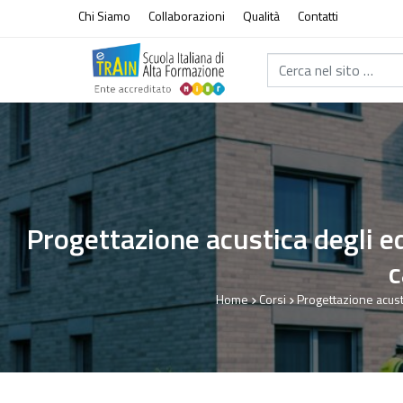
Vai al contenuto
Chi Siamo
Collaborazioni
Qualità
Contatti
Cerca nel sito...
Progettazione acustica degli e
c
Home
Corsi
Progettazione acusti