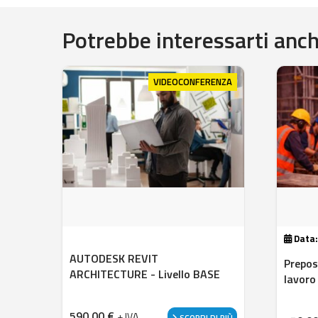
Potrebbe interessarti anche
VIDEOCONFERENZA
Data
AUTODESK REVIT
Prepos
ARCHITECTURE - Livello BASE
lavoro
590,00
€
+ IVA
SCOPRI DI PIÙ