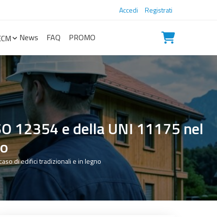
Accedi
Registrati
News
FAQ
PROMO
ECM
ISO 12354 e della UNI 11175 nel
no
so di edifici tradizionali e in legno