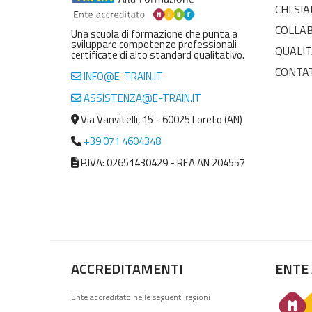
CHI SI
COLLA
Una scuola di formazione che punta a
sviluppare competenze professionali
QUALIT
certificate di alto standard qualitativo.
CONTA
INFO@E-TRAIN.IT
ASSISTENZA@E-TRAIN.IT
Via Vanvitelli, 15 - 60025 Loreto (AN)
+39 071 4604348
P.IVA: 02651430429 - REA AN 204557
ACCREDITAMENTI
ENTE
Ente accreditato nelle seguenti regioni