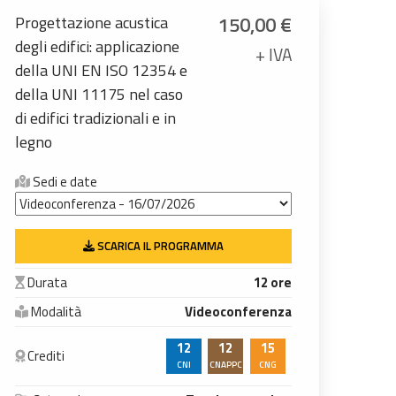
150,00
€
Progettazione acustica
degli edifici: applicazione
+ IVA
della UNI EN ISO 12354 e
della UNI 11175 nel caso
di edifici tradizionali e in
legno
Sedi e date
SCARICA IL PROGRAMMA
Durata
12 ore
Modalità
Videoconferenza
12
12
15
Crediti
CNI
CNAPPC
CNG