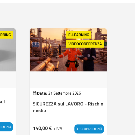
ARNING
E-LEARNING
VIDEOCONFERENZA
Data:
21 Settembre 2026
sul
SICUREZZA sul LAVORO - Rischio
medio
 DI PIÙ
140,00
€
+ IVA
SCOPRI DI PIÙ