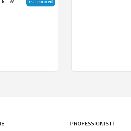
0
€
+ IVA
SCOPRI DI PIÙ
NE
PROFESSIONISTI