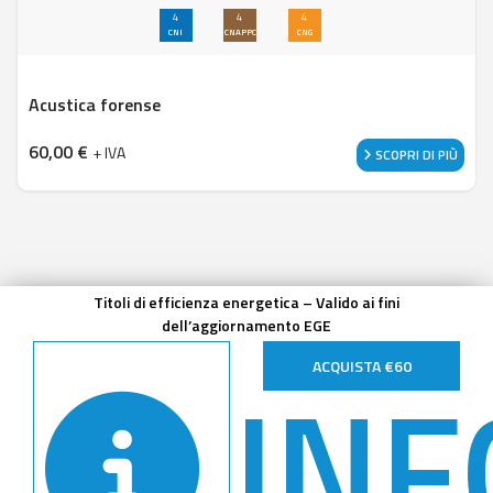
4
4
4
CNI
CNAPPC
CNG
Acustica forense
60,00
€
+ IVA
SCOPRI DI PIÙ
Titoli di efficienza energetica – Valido ai fini
dell’aggiornamento EGE
INF
ACQUISTA €60