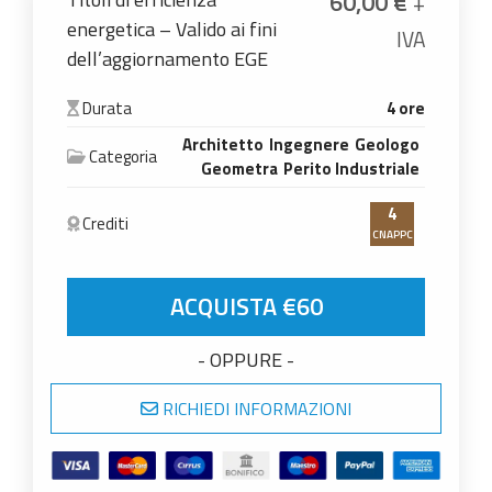
60,00
€
+
energetica – Valido ai fini
IVA
dell’aggiornamento EGE
Durata
4 ore
Architetto
Ingegnere
Geologo
Categoria
Geometra
Perito Industriale
4
Crediti
CNAPPC
Titoli di efficienza energetica - Valido ai fini 
ACQUISTA €60
- OPPURE -
RICHIEDI INFORMAZIONI