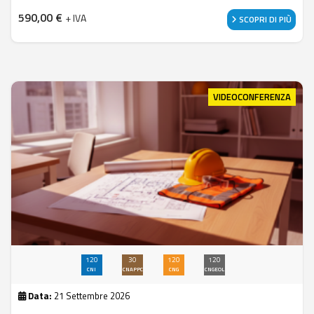
590,00
€
+ IVA
SCOPRI DI PIÙ
VIDEOCONFERENZA
120
30
120
120
CNI
CNAPPC
CNG
CNGEOL
Data:
21 Settembre 2026