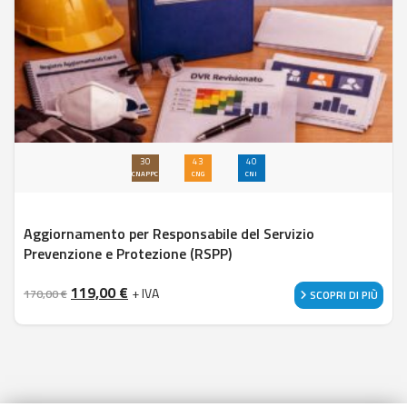
30
43
40
CNAPPC
CNG
CNI
Aggiornamento per Responsabile del Servizio
Prevenzione e Protezione (RSPP)
Il prezzo originale era: 170,00 €.
Il prezzo attuale è: 119,00 €.
119,00
€
+ IVA
170,00
€
SCOPRI DI PIÙ