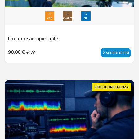
6
6
6
CNG
CNAPPC
CNI
Il rumore aeroportuale
90,00
€
+ IVA
SCOPRI DI PIÙ
VIDEOCONFERENZA