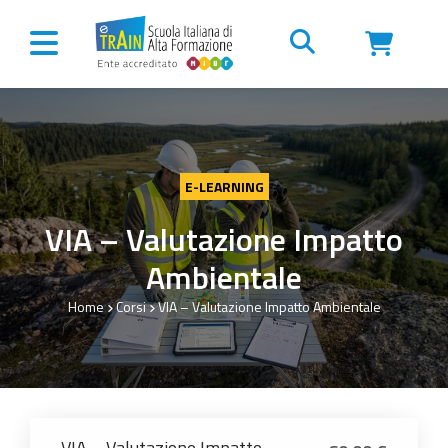
Vai al contenuto
E-LEARNING
VIA – Valutazione Impatto
Ambientale
Home
Corsi
VIA – Valutazione Impatto Ambientale
VIA – Valutazione Impatto