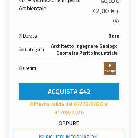
60,00
€
Ambientale
Il prezzo origina
Il prezz
42,00
€
+
IVA
Durata
8 ore
Architetto
Ingegnere
Geologo
Categoria
Geometra
Perito Industriale
8
Crediti
CNAPPC
VIA - Valutazione Impatto Ambientale quantità
ACQUISTA €42
Offerta valida dal 07/08/2026 al
31/08/2026
- OPPURE -
RICHIEDI INFORMAZIONI