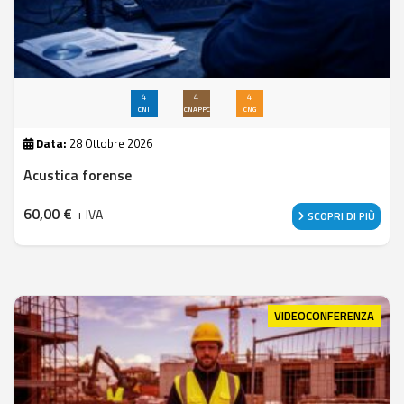
4
4
4
CNI
CNAPPC
CNG
Data:
28 Ottobre 2026
Acustica forense
60,00
€
+ IVA
SCOPRI DI PIÙ
VIDEOCONFERENZA