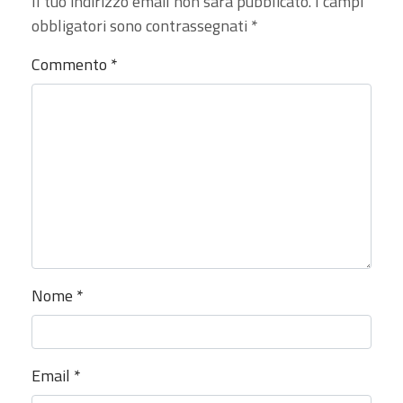
Il tuo indirizzo email non sarà pubblicato.
I campi
obbligatori sono contrassegnati
*
Commento
*
Nome
*
Email
*