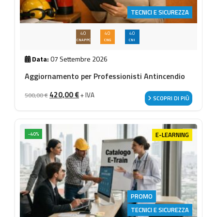
TECNICI E SICUREZZA
40
40
40
CNAPPC
CNG
CNI
Data:
07 Settembre 2026
Aggiornamento per Professionisti Antincendio
Il prezzo originale era: 500,00 €.
Il prezzo attuale è: 420,00 €.
420,00
€
+ IVA
500,00
€
SCOPRI DI PIÙ
E-LEARNING
-40%
PROMO
TECNICI E SICUREZZA