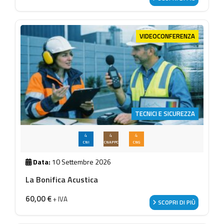
VIDEOCONFERENZA
TECNICI E SICUREZZA
4
4
4
CNI
CNAPPC
CNG
Data:
10 Settembre 2026
La Bonifica Acustica
60,00
€
+ IVA
SCOPRI DI PIÙ