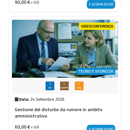
90,00
€
+ IVA
SCOPRI DI PIÙ
VIDEOCONFERENZA
TECNICI E SICUREZZA
3
4
4
CNI
CNAPPC
CNG
Data:
24 Settembre 2026
Gestione del disturbo da rumore in ambito
amministrativo
60,00
€
+ IVA
SCOPRI DI PIÙ