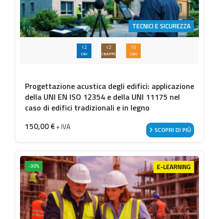
TECNICI E SICUREZZA
12
12
15
CNI
CNAPPC
CNG
Progettazione acustica degli edifici: applicazione
della UNI EN ISO 12354 e della UNI 11175 nel
caso di edifici tradizionali e in legno
150,00
€
+ IVA
SCOPRI DI PIÙ
E-LEARNING
-30%