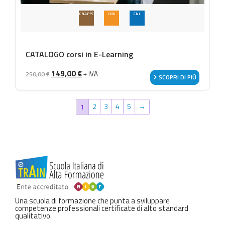
CNAPPC
CNG
CNI
CATALOGO corsi in E-Learning
Il prezzo originale era: 250,00 €.
Il prezzo attuale è: 149,00 €.
149,00
€
+ IVA
250,00
€
SCOPRI DI PIÙ
2
3
4
5
→
1
Una scuola di formazione che punta a sviluppare
competenze professionali certificate di alto standard
qualitativo.