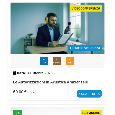
VIDEOCONFERENZA
TECNICI E SICUREZZA
4
4
4
CNI
CNAPPC
CNG
Data:
08 Ottobre 2026
Le Autorizzazioni in Acustica Ambientale
60,00
€
+ IVA
SCOPRI DI PIÙ
E-LEARNING
-78%