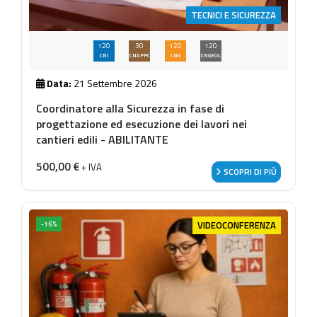
TECNICI E SICUREZZA
120
30
120
120
CNI
CNAPPC
CNG
CNGEOL
Data:
21 Settembre 2026
Coordinatore alla Sicurezza in fase di
progettazione ed esecuzione dei lavori nei
cantieri edili - ABILITANTE
500,00
€
+ IVA
SCOPRI DI PIÙ
VIDEOCONFERENZA
-16%