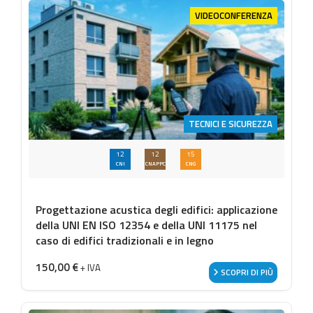
VIDEOCONFERENZA
TECNICI E SICUREZZA
12
12
15
CNI
CNAPPC
CNG
Progettazione acustica degli edifici: applicazione
della UNI EN ISO 12354 e della UNI 11175 nel
caso di edifici tradizionali e in legno
150,00
€
+ IVA
SCOPRI DI PIÙ