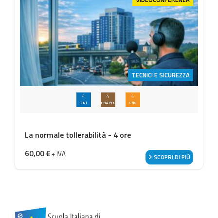
TECNICI E SICUREZZA
4
4
4
CNI
CNAPPC
CNG
La normale tollerabilità - 4 ore
60,00
€
+ IVA
SCOPRI DI PIÙ