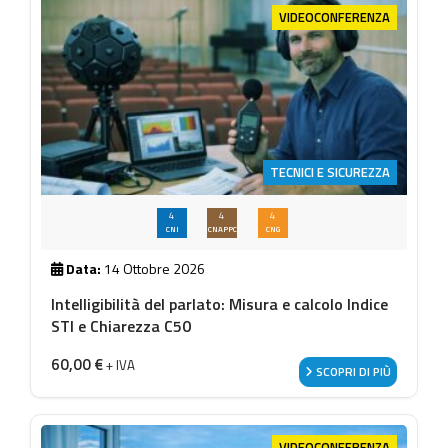
VIDEOCONFERENZA
TECNICI E SICUREZZA
4
4
4
CNI
CNAPPC
CNG
Data:
14 Ottobre 2026
Intelligibilità del parlato: Misura e calcolo Indice
STI e Chiarezza C50
60,00
€
+ IVA
SCOPRI DI PIÙ
VIDEOCONFERENZA