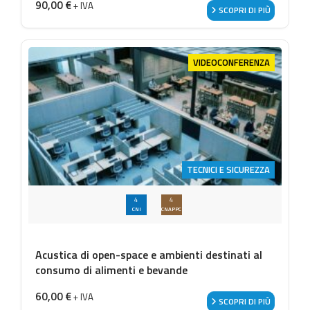
90,00
€
+ IVA
SCOPRI DI PIÙ
VIDEOCONFERENZA
TECNICI E SICUREZZA
4
4
CNI
CNAPPC
Acustica di open-space e ambienti destinati al
consumo di alimenti e bevande
60,00
€
+ IVA
SCOPRI DI PIÙ