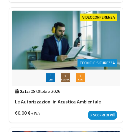
VIDEOCONFERENZA
TECNICI E SICUREZZA
4
4
4
CNI
CNAPPC
CNG
Data:
08 Ottobre 2026
Le Autorizzazioni in Acustica Ambientale
60,00
€
+ IVA
SCOPRI DI PIÙ