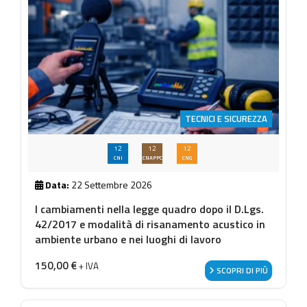
TECNICI E SICUREZZA
12
12
12
CNI
CNAPPC
CNG
Data:
22 Settembre 2026
I cambiamenti nella legge quadro dopo il D.Lgs.
42/2017 e modalità di risanamento acustico in
ambiente urbano e nei luoghi di lavoro
150,00
€
+ IVA
SCOPRI DI PIÙ