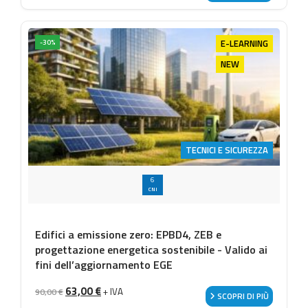
E-LEARNING
-30%
NEW
TECNICI E SICUREZZA
6
CNI
Edifici a emissione zero: EPBD4, ZEB e
progettazione energetica sostenibile - Valido ai
fini dell’aggiornamento EGE
Il prezzo originale era: 90,00 €.
Il prezzo attuale è: 63,00 €.
63,00
€
+ IVA
90,00
€
SCOPRI DI PIÙ