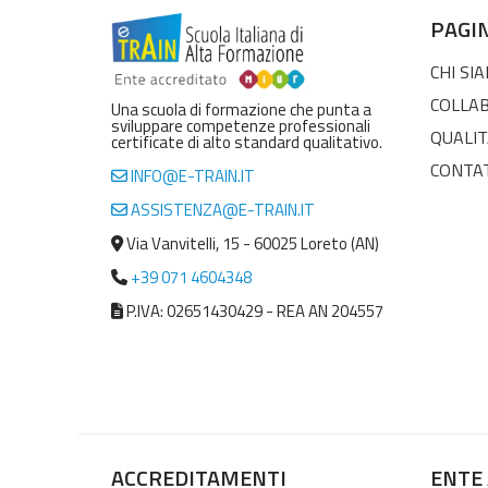
PAGI
CHI SI
COLLA
Una scuola di formazione che punta a
sviluppare competenze professionali
QUALIT
certificate di alto standard qualitativo.
CONTA
INFO@E-TRAIN.IT
ASSISTENZA@E-TRAIN.IT
Via Vanvitelli, 15 - 60025 Loreto (AN)
+39 071 4604348
P.IVA: 02651430429 - REA AN 204557
ACCREDITAMENTI
ENTE