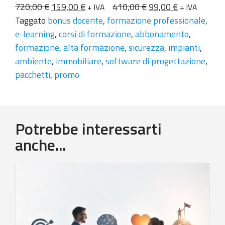
Il prezzo originale era: 720,00 €.
Il prezzo attuale è: 159,00 €.
Il prezzo originale e
Il prezzo att
720,00
€
159,00
€
410,00
€
99,00
€
+ IVA
+ IVA
Taggato
bonus docente
,
formazione professionale
,
e-learning
,
corsi di formazione
,
abbonamento
,
formazione
,
alta formazione
,
sicurezza
,
impianti
,
ambiente
,
immobiliare
,
software di progettazione
,
pacchetti
,
promo
Potrebbe interessarti
anche...