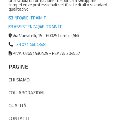
Una scuola di formazione che punta a sviluppare
competenze professionali certificate di alto standard
qualitativo.
INFO@E-TRAIN.IT
ASSISTENZA@E-TRAIN.IT
Via Vanvitelli, 15 - 60025 Loreto (AN)
+39 071 4604348
P.IVA: 02651430429 - REA AN 204557
PAGINE
CHI SIAMO
COLLABORAZIONI
QUALITÀ
CONTATTI