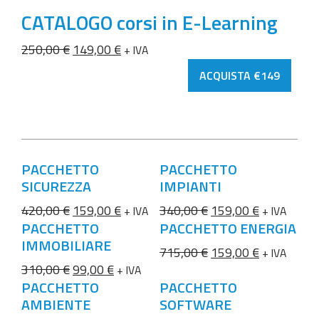
CATALOGO corsi in E-Learning
Il prezzo originale era: 250,00 €.
Il prezzo attuale è: 149,00 €.
250,00
€
149,00
€
+ IVA
CATALOGO corsi in E-Lea
ACQUISTA €149
PACCHETTO
PACCHETTO
SICUREZZA
IMPIANTI
Il prezzo originale era: 420,00 €.
Il prezzo attuale è: 159,00 €.
Il prezzo originale e
Il prezzo a
420,00
€
159,00
€
340,00
€
159,00
€
+ IVA
+ IVA
PACCHETTO
PACCHETTO ENERGIA
IMMOBILIARE
Il prezzo originale e
Il prezzo a
715,00
€
159,00
€
+ IVA
Il prezzo originale era: 310,00 €.
Il prezzo attuale è: 99,00 €.
310,00
€
99,00
€
+ IVA
PACCHETTO
PACCHETTO
AMBIENTE
SOFTWARE