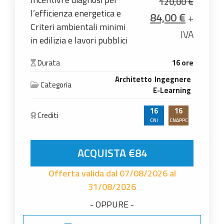
120,00
€
l’efficienza energetica e
Il prezzo origin
Il prezz
84,00
€
+
Criteri ambientali minimi
IVA
in edilizia e lavori pubblici
Durata
16 ore
Architetto
Ingegnere
Categoria
E-Learning
16
16
Crediti
CNI
CNAPPC
Incentivi e diagnosi per l'efficienza energetica e
ACQUISTA €84
Offerta valida dal 07/08/2026 al
31/08/2026
- OPPURE -