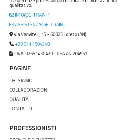
competenze professionali certificate di alto standard
qualitativo.
INFO@E-TRAIN.IT
ASSISTENZA@E-TRAIN.IT
Via Vanvitelli, 15 - 60025 Loreto (AN)
+39 071 4604348
P.IVA: 02651430429 - REA AN 204557
PAGINE
CHI SIAMO
COLLABORAZIONI
QUALITÀ
CONTATTI
PROFESSIONISTI
TECNICI E SICUREZZA