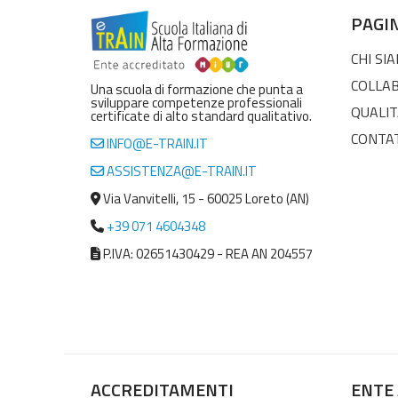
PAGI
CHI SI
COLLA
Una scuola di formazione che punta a
sviluppare competenze professionali
QUALIT
certificate di alto standard qualitativo.
CONTA
INFO@E-TRAIN.IT
ASSISTENZA@E-TRAIN.IT
Via Vanvitelli, 15 - 60025 Loreto (AN)
+39 071 4604348
P.IVA: 02651430429 - REA AN 204557
ACCREDITAMENTI
ENTE