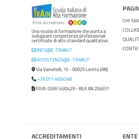
PAGI
CHI SI
COLLA
Una scuola di formazione che punta a
sviluppare competenze professionali
QUALIT
certificate di alto standard qualitativo.
CONTA
INFO@E-TRAIN.IT
ASSISTENZA@E-TRAIN.IT
Via Vanvitelli, 15 - 60025 Loreto (AN)
+39 071 4604348
P.IVA: 02651430429 - REA AN 204557
ACCREDITAMENTI
ENTE