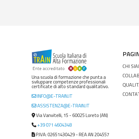
PAGI
CHI SI
COLLA
Una scuola di formazione che punta a
sviluppare competenze professionali
QUALIT
certificate di alto standard qualitativo.
CONTA
INFO@E-TRAIN.IT
ASSISTENZA@E-TRAIN.IT
Via Vanvitelli, 15 - 60025 Loreto (AN)
+39 071 4604348
P.IVA: 02651430429 - REA AN 204557