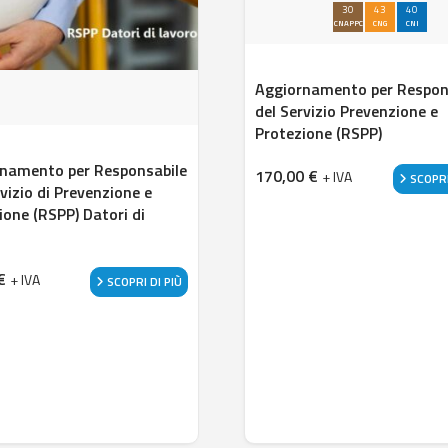
30
43
40
CNAPPC
CNG
CNI
Aggiornamento per Respon
del Servizio Prevenzione e
Protezione (RSPP)
namento per Responsabile
170,00
€
+ IVA
SCOPRI
rvizio di Prevenzione e
ione (RSPP) Datori di
o
€
+ IVA
SCOPRI DI PIÙ