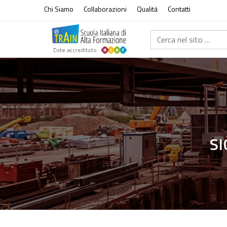
Vai al contenuto
Chi Siamo
Collaborazioni
Qualità
Contatti
Cerca nel sito...
SI