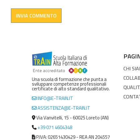
PAGI
CHI SI
COLLA
Una scuola di formazione che punta a
sviluppare competenze professionali
QUALIT
certificate di alto standard qualitativo.
CONTA
INFO@E-TRAIN.IT
ASSISTENZA@E-TRAIN.IT
Via Vanvitelli, 15 - 60025 Loreto (AN)
+39 071 4604348
P.IVA: 02651430429 - REA AN 204557