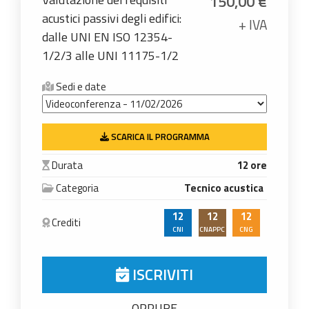
150,00
€
acustici passivi degli edifici:
+ IVA
dalle UNI EN ISO 12354-
1/2/3 alle UNI 11175-1/2
Sedi e date
SCARICA IL PROGRAMMA
Durata
12 ore
Categoria
Tecnico acustica
12
12
12
Crediti
CNI
CNAPPC
CNG
ISCRIVITI
- OPPURE -