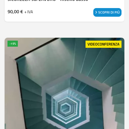
90,00
€
+ IVA
SCOPRI DI PIÙ
VIDEOCONFERENZA
-19%